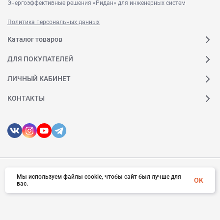
Энергоэффективные решения «Ридан» для инженерных систем
Политика персональных данных
Показать на карте
Каталог товаров
ДЛЯ ПОКУПАТЕЛЕЙ
Самара
ЛИЧНЫЙ КАБИНЕТ
КОНТАКТЫ
Адрес: Самара, Самарская улица, 270
Телефон: +7 (800) 700-88-85
E-mail:
call@ridan.ru
Режим работы офиса
Понедельник-четверг: 09:00 - 18:00, Пятница:
09:00 - 17:00
© 2026 Ридан. Все права защищены
Мы используем файлы cookie, чтобы сайт был лучше для
OK
вас.
Показать на карте