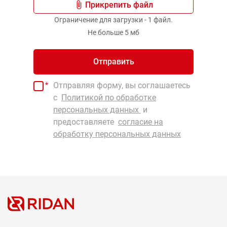
Прикрепить файл
Ограничение для загрузки - 1 файл.
Режим работы офиса
Понедельник-четверг: 09:00 - 18:00, Пятница:
Не больше 5 мб
09:00 - 17:00
Отправить
Показать на карте
Отправляя форму, вы соглашаетесь
с
Политикой по обработке
персональных данных
и
Новосибирск
предоставляете
согласие на
обработку персональных данных
Адрес: Новосибирск, Железнодорожный
район, ул. Ленина, 52
Телефон: +7 (800) 700-88-85
E-mail:
call@ridan.ru
Режим работы офиса
Понедельник-четверг: 09:00 - 18:00, Пятница:
09:00 - 17:00