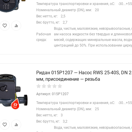
Температура транспортировки и хранения, oC:
-30...+55
Номинальный диаметр (DN), мм:
20
Вес нетто, кг:
2,5
Вес брутто, кг:
2,7
Вода, чистые, маловязкие, невзрывоопасные,
Рабочая
ам насоса жидкости без твердых и длинново
среда:
месей, содержащих минеральные масла, водн
центрацией до 50%. При использовании цирк
Ридан 015P1207 — Насос RWS 25-40S, DN 25
мм, присоединение — резьба
Артикул: 015P1207
Температура транспортировки и хранения, oC:
-30...+55
Номинальный диаметр (DN), мм:
25
Вес нетто, кг:
3
Вес брутто, кг:
3,2
Вода, чистые, маловязкие, невзрывоопасные,