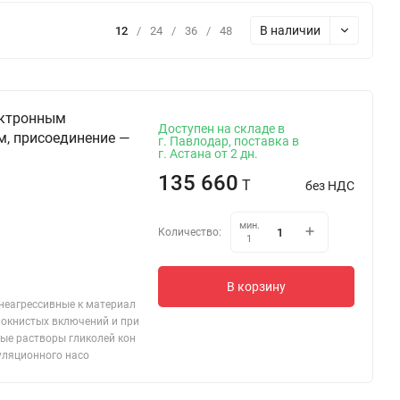
В наличии
12
/
24
/
36
/
48
ектронным
Доступен на складе в
м, присоединение —
г. Павлодар, поставка в
г. Астана от 2 дн.
135 660
T
без НДС
мин.
Количество:
1
В корзину
 неагрессивные к материал
локнистых включений и при
ые растворы гликолей кон
уляционного насо