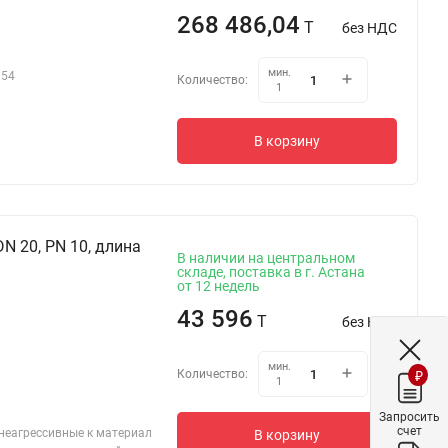
268 486,04
T
без НДС
мин.
354
Количество:
1
В корзину
N 20, PN 10, длина
В наличии на центральном
складе, поставка в г. Астана
от 12 недель
43 596
T
без НДС
мин.
Количество:
₽
1
Запросить
счет
 неагрессивные к материал
В корзину