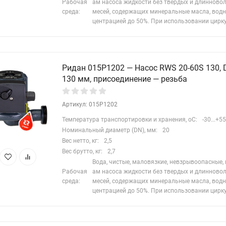
Рабочая
ам насоса жидкости без твердых и длинново
среда:
месей, содержащих минеральные масла, водн
центрацией до 50%. При использовании цирк
Ридан 015P1202 — Насос RWS 20-60S 130, D
130 мм, присоединение — резьба
Артикул: 015P1202
Температура транспортировки и хранения, oC:
-30...+55
Номинальный диаметр (DN), мм:
20
Вес нетто, кг:
2,5
Вес брутто, кг:
2,7
Вода, чистые, маловязкие, невзрывоопасные,
Рабочая
ам насоса жидкости без твердых и длинново
среда:
месей, содержащих минеральные масла, водн
центрацией до 50%. При использовании цирк