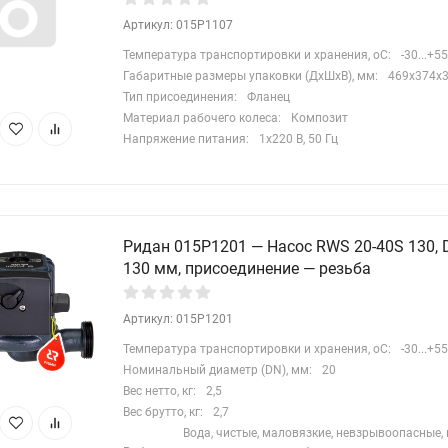
Артикул: 015P1107
Температура транспортировки и хранения, oC:
-30...+55
Габаритные размеры упаковки (ДхШхВ), мм:
469x374x
Тип присоединения:
Фланец
Материал рабочего колеса:
Композит
Напряжение питания:
1х220 В, 50 Гц
Ридан 015P1201 — Насос RWS 20-40S 130, D
130 мм, присоединение — резьба
Артикул: 015P1201
Температура транспортировки и хранения, oC:
-30...+55
Номинальный диаметр (DN), мм:
20
Вес нетто, кг:
2,5
Вес брутто, кг:
2,7
Вода, чистые, маловязкие, невзрывоопасные,