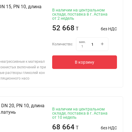
N 15, PN 10, длина
В наличии на центральном
складе, поставка в г. Астана
от 2 недель
52 668
T
без НДС
мин.
Количество:
1
 неагрессивные к материал
В корзину
локнистых включений и при
ые растворы гликолей кон
уляционного насо
DN 20, PN 10, длина
В наличии на центральном
 латунь
складе, поставка в г. Астана
от 10 недель
68 664
T
без НДС