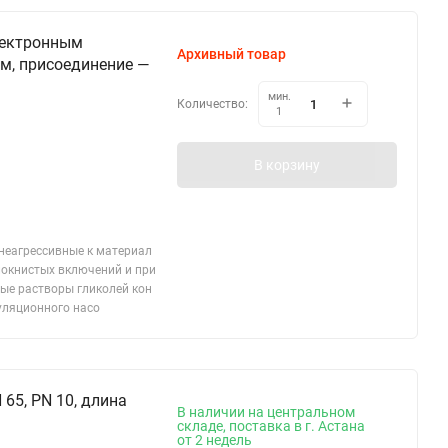
лектронным
Архивный товар
мм, присоединение —
мин.
Количество:
1
В корзину
 неагрессивные к материал
локнистых включений и при
ые растворы гликолей кон
уляционного насо
65, PN 10, длина
В наличии на центральном
складе, поставка в г. Астана
от 2 недель