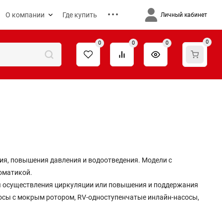
О компании
Где купить
Личный кабинет
0
0
0
0
я, повышения давления и водоотведения. Модели с
оматикой.
я осуществления циркуляции или повышения и поддержания
осы с мокрым ротором, RV-одноступенчатые инлайн-насосы,