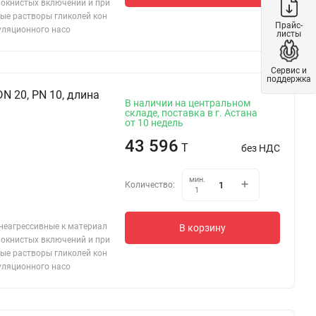
локнистых включений и при
ые растворы гликолей кон
Прайс-
уляционного насо
листы
Сервис и
поддержка
N 20, PN 10, длина
В наличии на центральном
складе, поставка в г. Астана
от 10 недель
43 596
T
без НДС
мин.
Количество:
1
 неагрессивные к материал
В корзину
локнистых включений и при
ые растворы гликолей кон
уляционного насо