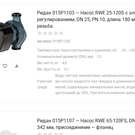
Ридан 015P1103 — Насос RWE 25-120S с э
регулированием, DN 25, PN 10, длина 180 
резьба
Артикул: 015P1103
Температура транспортировки и хранения, oC:
-30...+55
Номинальный диаметр (DN), мм:
25
Вес нетто, кг:
4,6
Вес брутто, кг:
5,1
Вода, чистые, маловязкие, невзрывоопасные,
Рабочая
ам насоса жидкости без твердых и длинново
среда:
месей, содержащих минеральные масла, водн
центрацией до 50%. При использовании цирк
Ридан 015P1107 — Насос RWE 65-120FS, DN 
342 мм, присоединение — фланец