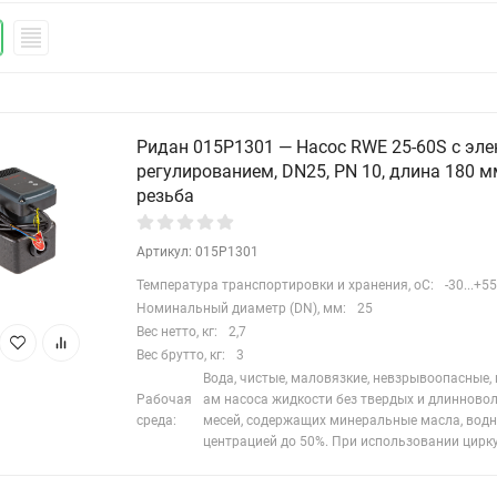
Ридан 015P1301 — Насос RWE 25-60S с эл
регулированием, DN25, PN 10, длина 180 м
резьба
Артикул: 015P1301
Температура транспортировки и хранения, oC:
-30...+55
Номинальный диаметр (DN), мм:
25
Вес нетто, кг:
2,7
Вес брутто, кг:
3
Вода, чистые, маловязкие, невзрывоопасные,
Рабочая
ам насоса жидкости без твердых и длинново
среда:
месей, содержащих минеральные масла, водн
центрацией до 50%. При использовании цирк