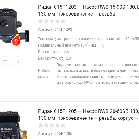
Ридан 015P1203 — Насос RWS 15-90S 130, D
130 мм, присоединение — резьба
Артикул: 015P1203
Температура транспортировки и хранения, oC:
-30...+55
Номинальный диаметр (DN), мм:
15
Вес нетто, кг:
2,6
Вес брутто, кг:
2,8
Вода, чистые, маловязкие, невзрывоопасные,
Рабочая
ам насоса жидкости без твердых и длинново
среда:
месей, содержащих минеральные масла, водн
центрацией до 50%. При использовании цирк
Ридан 015P1205 — Насос RWS 20-60SB 130, 
130 мм, присоединение — резьба, корпус —
Артикул: 015P1205