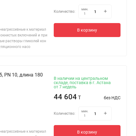
мин.
Количество:
1
 неагрессивные к материал
В корзину
локнистых включений и при
ые растворы гликолей кон
уляционного насо
, PN 10, длина 180
В наличии на центральном
складе, поставка в г. Астана
от 7 недель
44 604
T
без НДС
мин.
Количество:
1
 неагрессивные к материал
В корзину