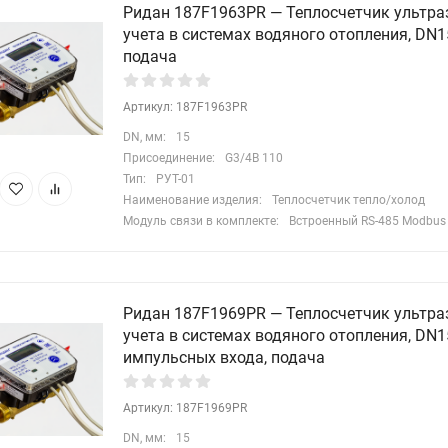
Ридан 187F1963PR — Теплосчетчик ультра
учета в системах водяного отопления, DN15,
подача
Артикул: 187F1963PR
DN, мм:
15
Присоединение:
G3/4B 110
Тип:
РУТ-01
Наименование изделия:
Теплосчетчик тепло/холод
Модуль связи в комплекте:
Встроенный RS-485 Modbus
Ридан 187F1969PR — Теплосчетчик ультра
учета в системах водяного отопления, DN15
импульсных входа, подача
Артикул: 187F1969PR
DN, мм:
15