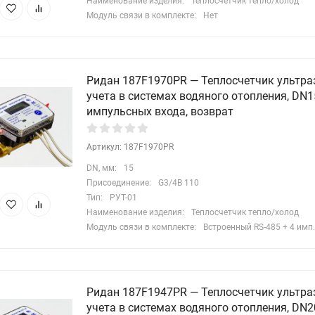
Наименование изделия:
Теплосчетчик тепло/холод
Модуль связи в комплекте:
Нет
Ридан 187F1970PR — Теплосчетчик ультра
учета в системах водяного отопления, DN15
импульсных входа, возврат
Артикул: 187F1970PR
DN, мм:
15
Присоединение:
G3/4B 110
Тип:
РУТ-01
Наименование изделия:
Теплосчетчик тепло/холод
Модуль связи в комплекте:
Встроенный RS-485 + 4 имп.
Ридан 187F1947PR — Теплосчетчик ультра
учета в системах водяного отопления, DN20