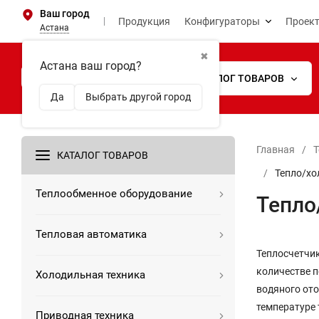
Ваш город
Продукция
Конфигураторы
Проек
Астана
✖
Астана ваш город?
КАТАЛОГ ТОВАРОВ
Да
Выбрать другой город
Главная
/
Т
КАТАЛОГ ТОВАРОВ
/
Тепло/хо
Теплообменное оборудование
Тепло
Тепловая автоматика
Теплосчетчи
количестве п
Холодильная техника
водяного от
температуре 
Приводная техника