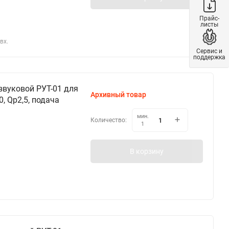
Прайс-
листы
вх.
Сервис и
поддержка
звуковой РУТ-01 для
Архивный товар
, Qp2,5, подача
мин.
Количество:
1
В корзину