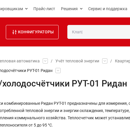
тировщикам
Прайс-лист
Решения
Сервис и поддержка
КОНФИГУРАТОРЫ
епловая автоматика
/
Учёт тепловой энергии
/
Кварти
лодосчётчики РУТ-01 Ридан
/холодосчётчики РУТ-01 Ридан
ки комбинированные Ридан РУТ-01 предназначены для измерения, 
отребленной тепловой энергии и энергии охлаждения, температуре,
опления коммунального хозяйства. Теплосчетчик может устанавли
теплоносителя от 5 до 95 °С.