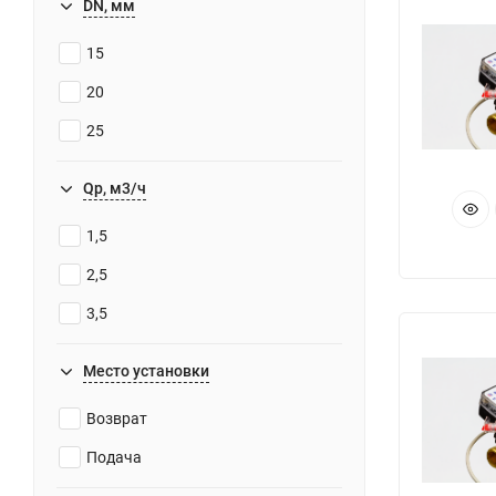
DN, мм
15
20
25
Qp, м3/ч
1,5
2,5
3,5
Место установки
Возврат
Подача