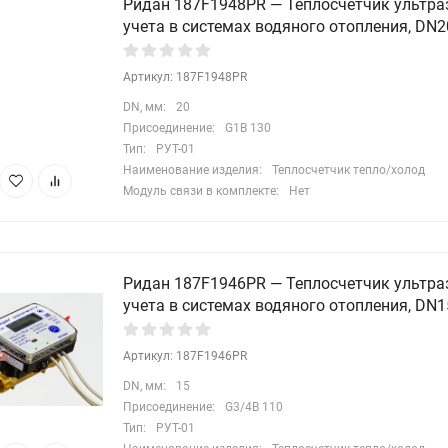
Ридан 187F1948PR — Теплосчетчик ультра
учета в системах водяного отопления, DN20
Артикул: 187F1948PR
DN, мм:
20
Присоединение:
G1B 130
Тип:
РУТ-01
Наименование изделия:
Теплосчетчик тепло/холод
Модуль связи в комплекте:
Нет
Ридан 187F1946PR — Теплосчетчик ультра
учета в системах водяного отопления, DN15
Артикул: 187F1946PR
DN, мм:
15
Присоединение:
G3/4B 110
Тип:
РУТ-01