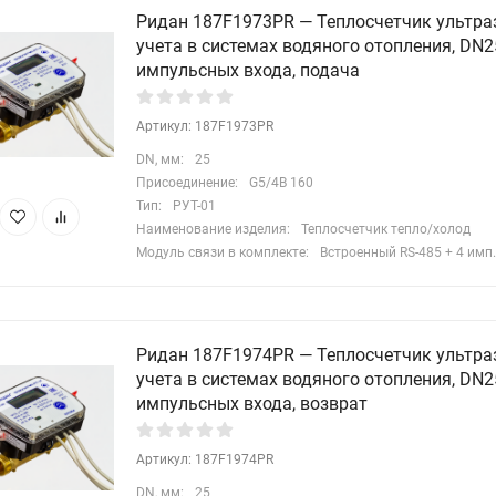
Ридан 187F1973PR — Теплосчетчик ультра
учета в системах водяного отопления, DN25
импульсных входа, подача
Артикул: 187F1973PR
DN, мм:
25
Присоединение:
G5/4B 160
Тип:
РУТ-01
Наименование изделия:
Теплосчетчик тепло/холод
Модуль связи в комплекте:
Встроенный RS-485 + 4 имп.
Ридан 187F1974PR — Теплосчетчик ультра
учета в системах водяного отопления, DN25
импульсных входа, возврат
Артикул: 187F1974PR
DN, мм:
25