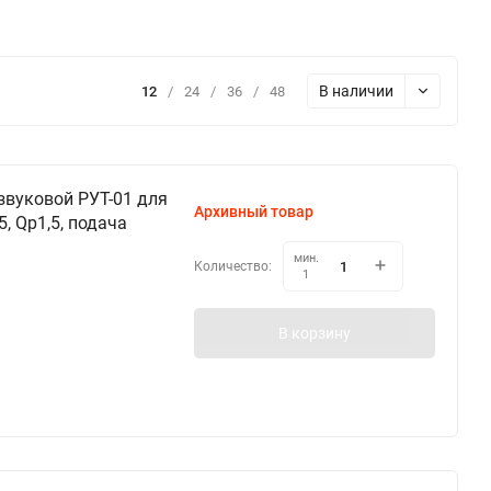
В наличии
12
/
24
/
36
/
48
звуковой РУТ-01 для
Архивный товар
, Qp1,5, подача
мин.
Количество:
1
В корзину