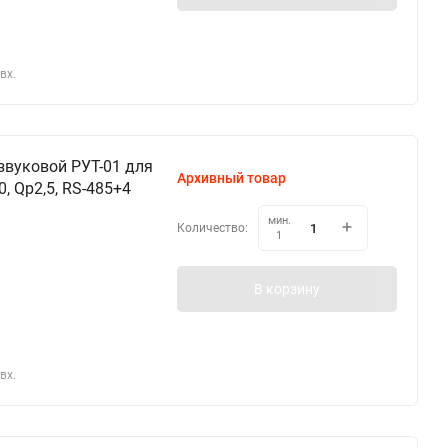
вх.
звуковой РУТ-01 для
Архивный товар
, Qp2,5, RS-485+4
мин.
Количество:
1
В корзину
вх.