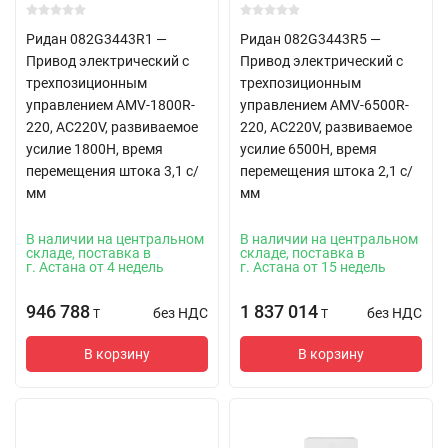
Ридан 082G3443R1 —
Ридан 082G3443R5 —
Привод электрический с
Привод электрический с
трехпозиционным
трехпозиционным
управлением AMV-1800R-
управлением AMV-6500R-
220, AC220V, развиваемое
220, AC220V, развиваемое
усилие 1800Н, время
усилие 6500Н, время
перемещения штока 3,1 с/
перемещения штока 2,1 с/
мм
мм
В наличии на центральном
В наличии на центральном
складе, поставка в
складе, поставка в
г. Астана от 4 недель
г. Астана от 15 недель
946 788
1 837 014
без НДС
без НДС
T
T
В корзину
В корзину