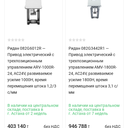
Ридан 082G6012R —
Ридан 082G3442R1 —
Привод электрический с
Привод электрический с
трехпозиционным
трехпозиционным
управлением ARV-1000R-
управлением AMV-1800R-
24, AC24V, развиваемое
24, AC24V, развиваемое
усилие 1000Н, время
усилие 1800Н, время
перемещения штока 1,2/3
перемещения штока 3,1 с/
с/мм
мм
В наличии на центральном
В наличии на центральном
складе, поставка в
складе, поставка в
г. Астана от 2 недель
г. Астана от 7 недель
403 140
946 788
без НДС
без НДС
T
T