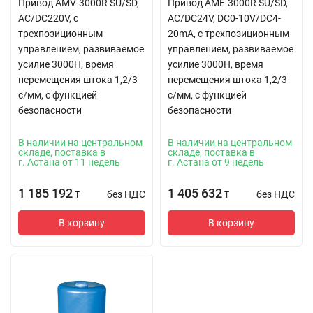
Привод AMV-3000R SU/SD,
Привод AME-3000R SU/SD,
AC/DC220V, с
AC/DC24V, DC0-10V/DC4-
трехпозиционным
20mA, с трехпозиционным
управлением, развиваемое
управлением, развиваемое
усилие 3000Н, время
усилие 3000Н, время
перемещения штока 1,2/3
перемещения штока 1,2/3
с/мм, с функцией
с/мм, с функцией
безопасности
безопасности
В наличии на центральном
В наличии на центральном
складе, поставка в
складе, поставка в
г. Астана от 11 недель
г. Астана от 9 недель
1 185 192
1 405 632
без НДС
без НДС
T
T
В корзину
В корзину