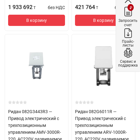
1 933 692
421 764
без НДС
без НДС
₽
T
T
В корзину
В корзину
Запросить
счет
Прайс-
листы
Сервис и
поддержка
Ридан 082G3443R3 —
Ридан 082G6011R —
Привод электрический с
Привод электрический с
трехпозиционным
трехпозиционным
управлением AMV-3000R-
управлением ARV-1000R-
220, AC220V, развиваемое
220, AC220V, развиваемое