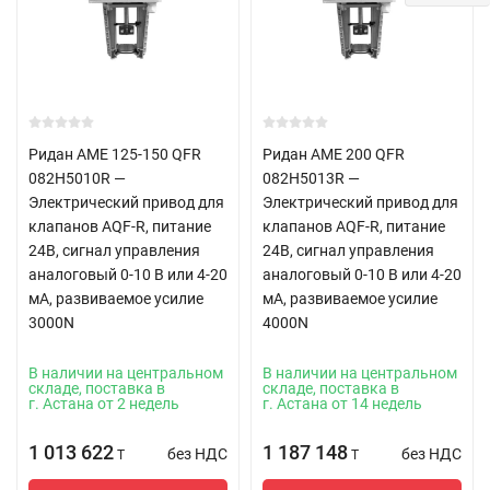
Ридан AME 125-150 QFR
Ридан AME 200 QFR
082H5010R —
082H5013R —
Электрический привод для
Электрический привод для
клапанов AQF-R, питание
клапанов AQF-R, питание
24В, сигнал управления
24В, сигнал управления
аналоговый 0-10 В или 4-20
аналоговый 0-10 В или 4-20
мА, развиваемое усилие
мА, развиваемое усилие
3000N
4000N
В наличии на центральном
В наличии на центральном
складе, поставка в
складе, поставка в
г. Астана от 2 недель
г. Астана от 14 недель
1 013 622
1 187 148
без НДС
без НДС
T
T