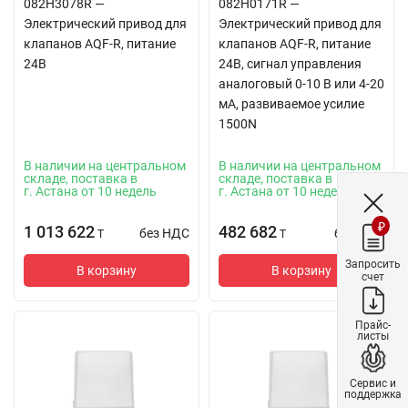
082H3078R —
082H0171R —
Электрический привод для
Электрический привод для
клапанов AQF-R, питание
клапанов AQF-R, питание
24В
24В, сигнал управления
аналоговый 0-10 В или 4-20
мА, развиваемое усилие
1500N
В наличии на центральном
В наличии на центральном
складе, поставка в
складе, поставка в
г. Астана от 10 недель
г. Астана от 10 недель
₽
1 013 622
482 682
без НДС
без НДС
T
T
Запросить
В корзину
В корзину
счет
Прайс-
листы
Сервис и
поддержка