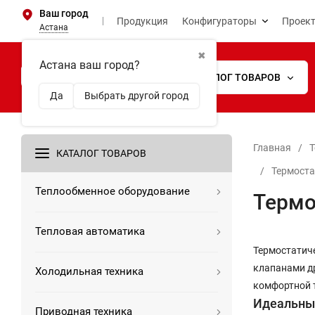
Ваш город
Продукция
Конфигураторы
Проек
Астана
✖
Астана ваш город?
КАТАЛОГ ТОВАРОВ
Да
Выбрать другой город
Главная
/
Т
КАТАЛОГ ТОВАРОВ
/
Термоста
Теплообменное оборудование
Термо
Тепловая автоматика
Термостатиче
клапанами др
Холодильная техника
комфортной 
Идеальны
Приводная техника