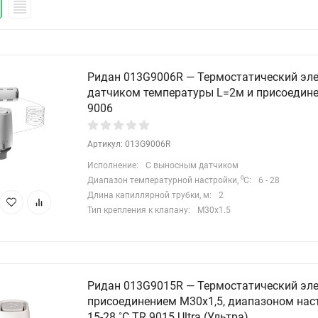
Ридан 013G9006R — Термостатический эл
датчиком температуры L=2м и присоедине
9006
Артикул: 013G9006R
Исполнение:
С выносным датчиком
Диапазон температурной настройки, ⁰С:
6 - 28
Длина капиллярной трубки, м:
2
Тип крепления к клапану:
M30x1.5
Ридан 013G9015R — Термостатический эле
присоединением М30х1,5, диапазоном нас
15-28 ˚С TR 9015 Ultra (Ультра)