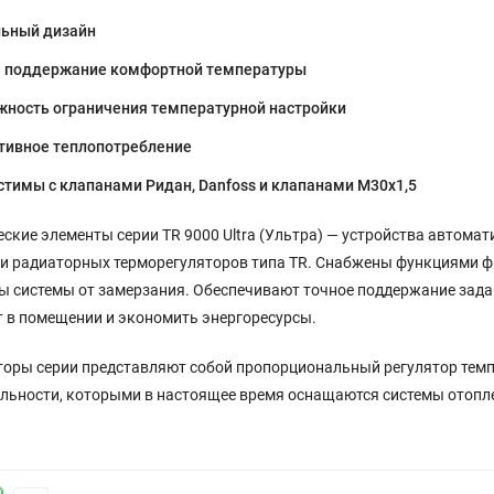
льный дизайн
е поддержание комфортной температуры
ность ограничения температурной настройки
тивное теплопотребление
тимы с клапанами Ридан, Danfoss и клапанами М30х1,5
ские элементы серии TR 9000 Ultra (Ультра) — устройства автома
и радиаторных терморегуляторов типа TR. Снабжены функциями фи
ы системы от замерзания. Обеспечивают точное поддержание зад
 в помещении и экономить энергоресурсы.
торы серии представляют собой пропорциональный регулятор темп
льности, которыми в настоящее время оснащаются системы отопле