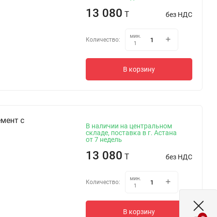
13 080
T
без НДС
мин.
Количество:
1
В корзину
мент с
В наличии на центральном
складе, поставка в г. Астана
от 7 недель
13 080
T
без НДС
мин.
Количество:
1
В корзину