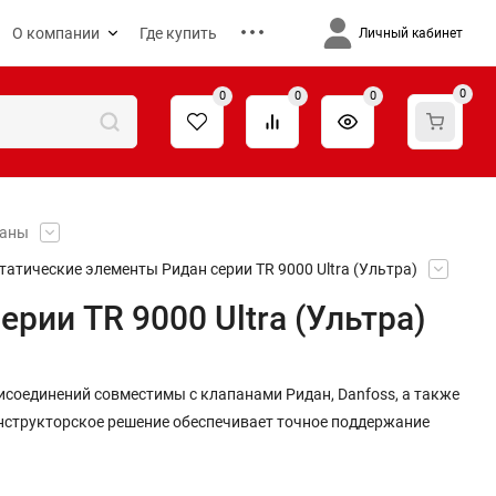
О компании
Где купить
Личный кабинет
0
0
0
0
паны
татические элементы Ридан серии TR 9000 Ultra (Ультра)
рии TR 9000 Ultra (Ультра)
рисоединений совместимы с клапанами Ридан, Danfoss, а также
нструкторское решение обеспечивает точное поддержание