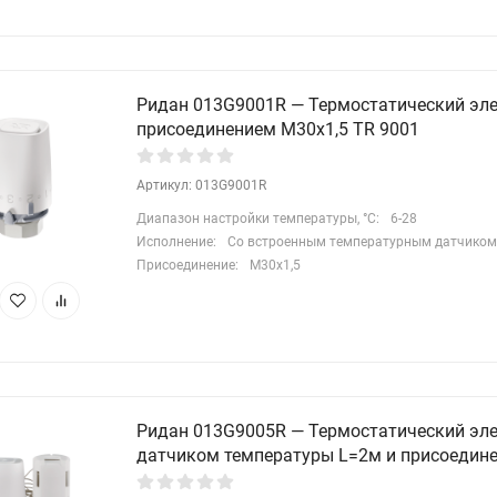
Ридан 013G9001R — Термостатический эле
присоединением М30х1,5 TR 9001
Артикул: 013G9001R
Диапазон настройки температуры, °С:
6-28
Исполнение:
Со встроенным температурным датчиком
Присоединение:
М30х1,5
Ридан 013G9005R — Термостатический эл
датчиком температуры L=2м и присоедине