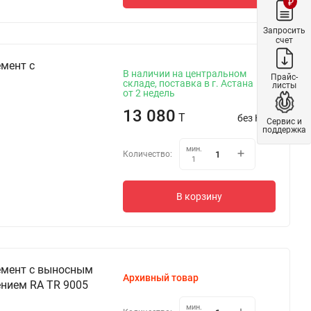
₽
Запросить
счет
мент с
В наличии на центральном
Прайс-
складе, поставка в г. Астана
листы
от 2 недель
13 080
T
без НДС
Сервис и
поддержка
мин.
Количество:
1
В корзину
емент с выносным
Архивный товар
нием RA TR 9005
мин.