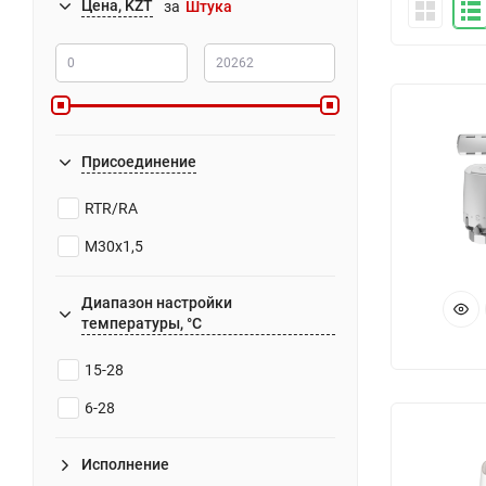
Цена, KZT
за
Штука
Присоединение
RTR/RA
М30х1,5
Диапазон настройки
температуры, °С
15-28
6-28
Исполнение