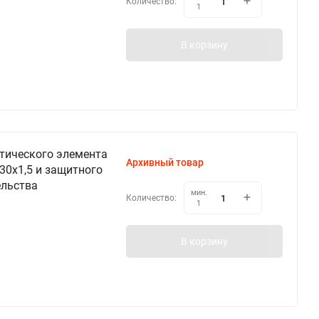
Количество:
1
В корзину
тического элемента
Архивный товар
М30х1,5 и защитного
ельства
мин.
Количество:
1
В корзину