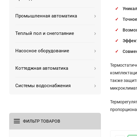
Уника
Промышленная автоматика
Точно
Возмож
Теплый пол и снеготаяние
Эффек
Насосное оборудование
Совмес
Термостатиче
Коттеджная автоматика
комплектаци
также защит
Системы водоснабжения
микроклимат
Терморегуля
пропорциона
ФИЛЬТР ТОВАРОВ