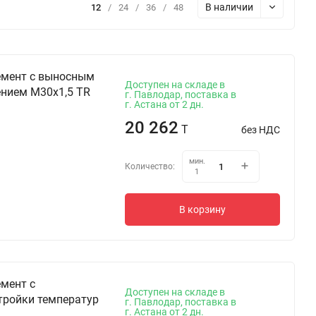
В наличии
12
/
24
/
36
/
48
емент с выносным
Доступен на складе в
нием М30х1,5 TR
г. Павлодар, поставка в
г. Астана от 2 дн.
20 262
T
без НДС
мин.
Количество:
1
В корзину
мент с
Доступен на складе в
тройки температур
г. Павлодар, поставка в
г. Астана от 2 дн.