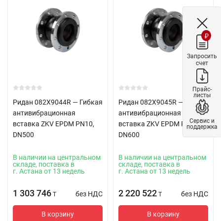
₽
Запросить
счет
Прайс-
листы
Ридан 082X9044R — Гибкая
Ридан 082X9045R — Гибкая
антивибрационная
антивибрационная
Сервис и
вставка ZKV EPDM PN10,
вставка ZKV EPDM PN10,
поддержка
DN500
DN600
В наличии на центральном
В наличии на центральном
складе, поставка в
складе, поставка в
г. Астана от 13 недель
г. Астана от 13 недель
1 303 746
2 220 522
без НДС
без НДС
T
T
В корзину
В корзину