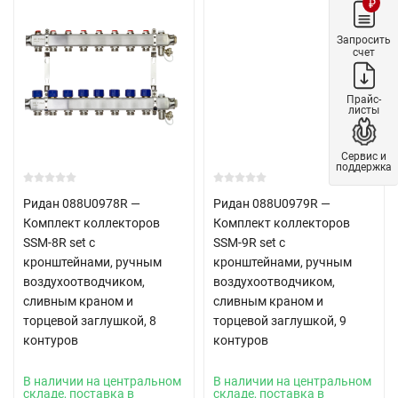
₽
Запросить
счет
Прайс-
листы
Сервис и
поддержка
Ридан 088U0978R —
Ридан 088U0979R —
Комплект коллекторов
Комплект коллекторов
SSM-8R set с
SSM-9R set с
кронштейнами, ручным
кронштейнами, ручным
воздухоотводчиком,
воздухоотводчиком,
сливным краном и
сливным краном и
торцевой заглушкой, 8
торцевой заглушкой, 9
контуров
контуров
В наличии на центральном
В наличии на центральном
складе, поставка в
складе, поставка в