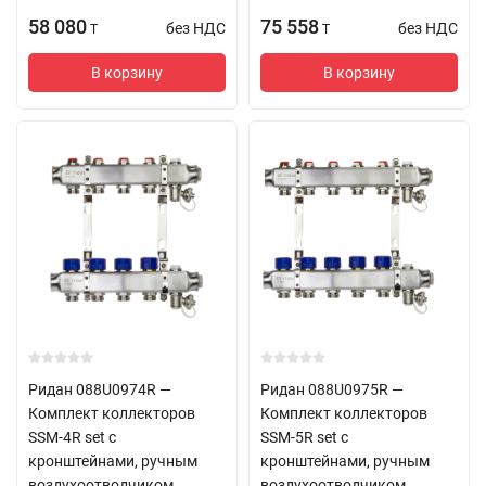
58 080
75 558
без НДС
без НДС
T
T
В корзину
В корзину
Ридан 088U0974R —
Ридан 088U0975R —
Комплект коллекторов
Комплект коллекторов
SSM-4R set с
SSM-5R set с
кронштейнами, ручным
кронштейнами, ручным
воздухоотводчиком,
воздухоотводчиком,