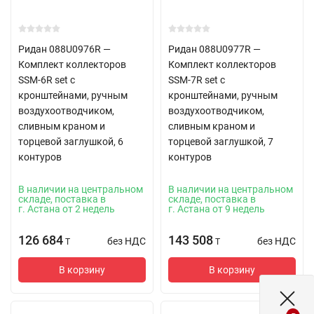
Ридан 088U0976R —
Ридан 088U0977R —
Комплект коллекторов
Комплект коллекторов
SSM-6R set с
SSM-7R set с
кронштейнами, ручным
кронштейнами, ручным
воздухоотводчиком,
воздухоотводчиком,
сливным краном и
сливным краном и
торцевой заглушкой, 6
торцевой заглушкой, 7
контуров
контуров
В наличии на центральном
В наличии на центральном
складе, поставка в
складе, поставка в
г. Астана от 2 недель
г. Астана от 9 недель
126 684
143 508
без НДС
без НДС
T
T
В корзину
В корзину