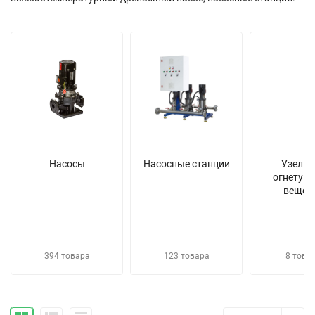
Насосы
Насосные станции
Узел у
огнетуш
вещес
394 товара
123 товара
8 това