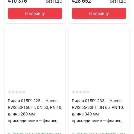
410 376
428 652
без НДС
без НДС
T
T
В корзину
В корзину
Ридан 015P1225 — Насос
Ридан 015P1233 — Насос
RWS 50-160FT, DN 50, PN 10,
RWS 65-90FT, DN 65, PN 10,
длина 280 мм,
длина 340 мм,
присоединение — фланец
присоединение — фланец