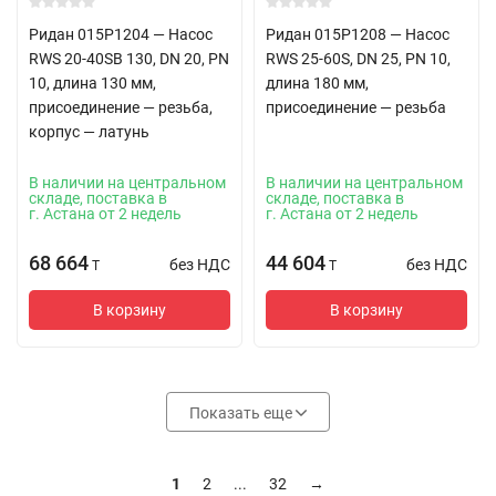
Ридан 015P1204 — Насос
Ридан 015P1208 — Насос
RWS 20-40SB 130, DN 20, PN
RWS 25-60S, DN 25, PN 10,
10, длина 130 мм,
длина 180 мм,
присоединение — резьба,
присоединение — резьба
корпус — латунь
В наличии на центральном
В наличии на центральном
складе, поставка в
складе, поставка в
г. Астана от 2 недель
г. Астана от 2 недель
68 664
44 604
без НДС
без НДС
T
T
В корзину
В корзину
Показать еще
1
2
...
32
→