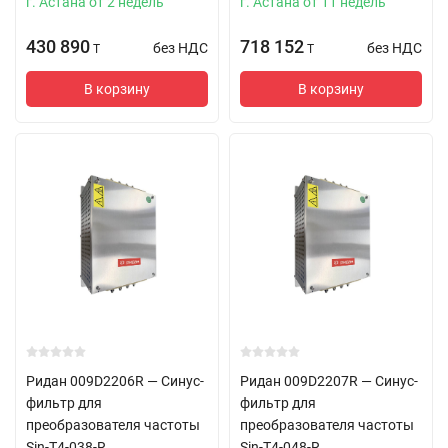
г. Астана от 2 недель
г. Астана от 11 недель
430 890
718 152
без НДС
без НДС
T
T
В корзину
В корзину
Ридан 009D2206R — Синус-
Ридан 009D2207R — Синус-
фильтр для
фильтр для
преобразователя частоты
преобразователя частоты
Sin-T4-038-R
Sin-T4-048-R