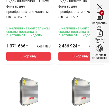
Ридан 009D2208R — Синус-
Ридан 009D2210R — Синус-
фильтр для
фильтр для
преобразователя частоты
преобразователя частоты
₽
Sin-T4-062-R
Sin-T4-115-R
Запросить
счет
В наличии на центральном
В наличии на центральном
складе, поставка в
складе, поставка в
г. Астана от 11 недель
г. Астана от 11 недель
Прайс-
листы
1 371 666
2 436 924
без НДС
без НДС
T
T
Сервис и
В корзину
В корзину
поддержка