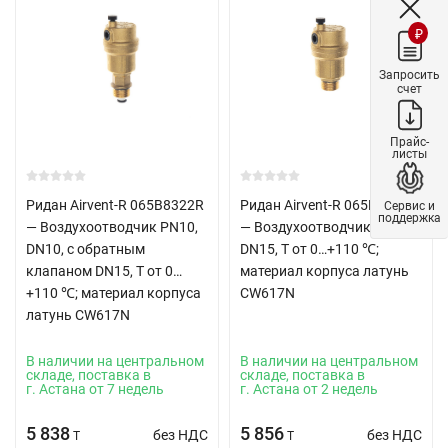
₽
Запросить
счет
Прайс-
листы
Ридан Airvent-R 065B8322R
Ридан Airvent-R 065B8323R
Сервис и
поддержка
— Воздухоотводчик PN10,
— Воздухоотводчик PN10,
DN10, с обратным
DN15, Т от 0…+110 ℃;
клапаном DN15, Т от 0…
материал корпуса латунь
+110 ℃; материал корпуса
CW617N
латунь CW617N
В наличии на центральном
В наличии на центральном
складе, поставка в
складе, поставка в
г. Астана от 7 недель
г. Астана от 2 недель
5 838
5 856
без НДС
без НДС
T
T