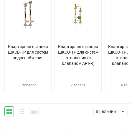
Квартирная станция
Квартирная станция
Квартирная
ШКСВ-1Р для систем
ШКСО-1Р для систем
ШКСО-1Р дл
водоснабжения
отопления (с
отоплен
клапаном APT-R)
клапаном
8 товаров
2 товара
4 това
В наличии