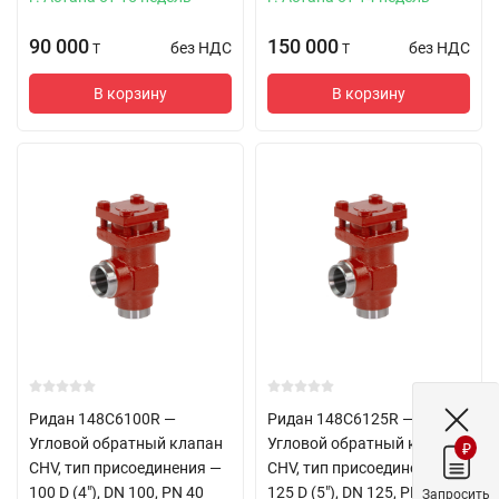
90 000
150 000
без НДС
без НДС
T
T
В корзину
В корзину
Ридан 148C6100R —
Ридан 148C6125R —
Угловой обратный клапан
Угловой обратный клапан
₽
CHV, тип присоединения —
CHV, тип присоединения —
100 D (4"), DN 100, PN 40
125 D (5"), DN 125, PN 40
Запросить