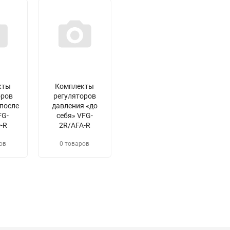
кты
Комплекты
оров
регуляторов
"после
давления «до
FG-
себя» VFG-
-R
2R/AFA-R
ов
0 товаров