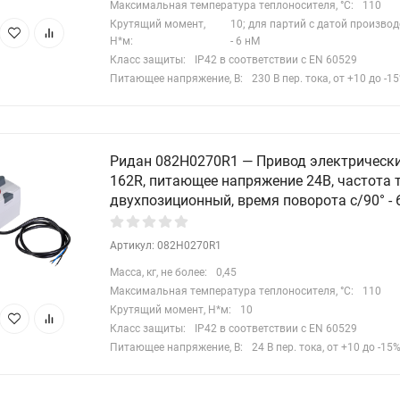
Максимальная температура теплоносителя, °C:
110
Крутящий момент,
10; для партий с датой производ
Н*м:
- 6 нМ
Класс защиты:
IP42 в соответствии с EN 60529
Питающее напряжение, В:
230 В пер. тока, от +10 до -1
Ридан 082H0270R1 — Привод электрическ
162R, питающее напряжение 24В, частота т
двухпозиционный, время поворота с/90° - 
Артикул: 082H0270R1
Масса, кг, не более:
0,45
Максимальная температура теплоносителя, °C:
110
Крутящий момент, Н*м:
10
Класс защиты:
IP42 в соответствии с EN 60529
Питающее напряжение, В:
24 В пер. тока, от +10 до -15