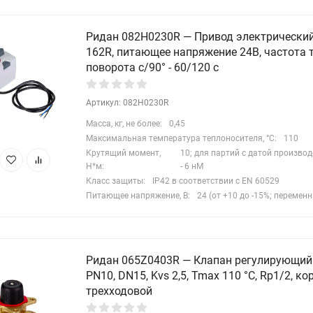
Ридан 082H0230R — Привод электрически
162R, питающее напряжение 24В, частота т
поворота с/90° - 60/120 c
Артикул: 082H0230R
Масса, кг, не более:
0,45
Максимальная температура теплоносителя, °C:
110
Крутящий момент,
10; для партий с датой производ
Н*м:
- 6 нМ
Класс защиты:
IP42 в соответствии с EN 60529
Питающее напряжение, В:
24 (от +10 до -15%; перемен
Ридан 065Z0403R — Клапан регулирующий
PN10, DN15, Kvs 2,5, Tmax 110 °C, Rp1/2, к
трехходовой