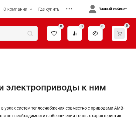
О компании
Где купить
Личный кабинет
0
0
0
0
и электроприводы к ним
в узлах систем теплоснабжения совместно с приводами AMB-
н и нет необходимости в обеспечении точных характеристик