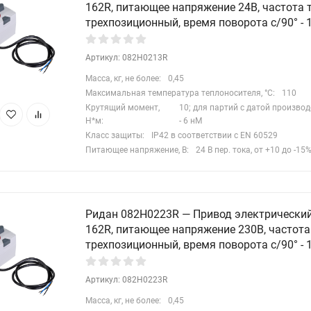
162R, питающее напряжение 24В, частота т
трехпозиционный, время поворота с/90° - 
Артикул: 082H0213R
Масса, кг, не более:
0,45
Максимальная температура теплоносителя, °C:
110
Крутящий момент,
10; для партий с датой производ
Н*м:
- 6 нМ
Класс защиты:
IP42 в соответствии с EN 60529
Питающее напряжение, В:
24 В пер. тока, от +10 до -15
Ридан 082H0223R — Привод электрически
162R, питающее напряжение 230В, частота 
трехпозиционный, время поворота с/90° - 
Артикул: 082H0223R
Масса, кг, не более:
0,45