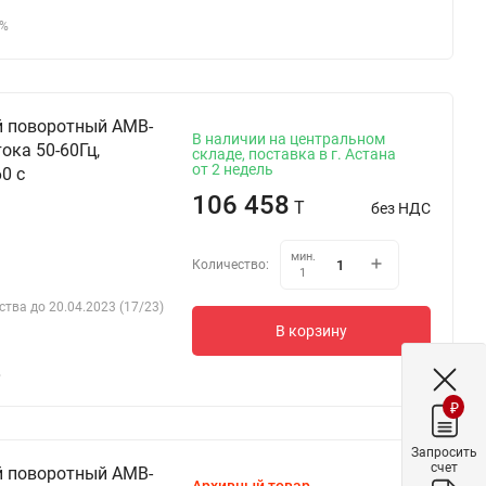
5%
й поворотный AMB-
В наличии на центральном
ока 50-60Гц,
складе, поставка в г. Астана
от 2 недель
0 c
106 458
T
без НДС
мин.
Количество:
1
ства до 20.04.2023 (17/23)
В корзину
%
₽
Запросить
счет
й поворотный AMB-