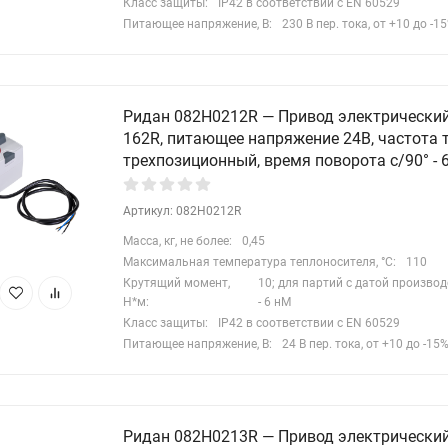
Класс защиты:
IP42 в соответствии с EN 60529
Питающее напряжение, В:
230 В пер. тока, от +10 до -1
Ридан 082H0212R — Привод электрически
162R, питающее напряжение 24В, частота т
трехпозиционный, время поворота с/90° - 6
Артикул: 082H0212R
Масса, кг, не более:
0,45
Максимальная температура теплоносителя, °C:
110
Крутящий момент,
10; для партий с датой производ
Н*м:
- 6 нМ
Класс защиты:
IP42 в соответствии с EN 60529
Питающее напряжение, В:
24 В пер. тока, от +10 до -15
Ридан 082H0213R — Привод электрически