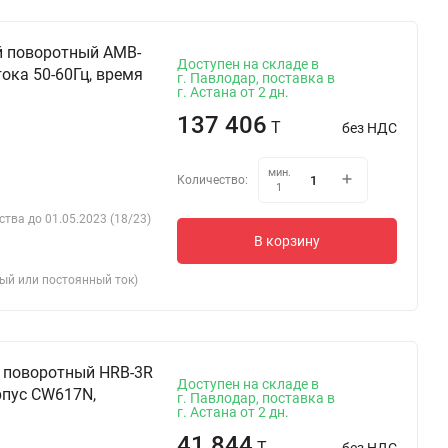
й поворотный AMB-
Доступен на складе в
ока 50-60Гц, время
г. Павлодар, поставка в
г. Астана от 2 дн.
137 406
T
без НДС
мин.
Количество:
1
ства до 01.05.2023 (18/23)
В корзину
ный или постоянный ток)
 поворотный HRB-3R
Доступен на складе в
орпус CW617N,
г. Павлодар, поставка в
г. Астана от 2 дн.
41 844
T