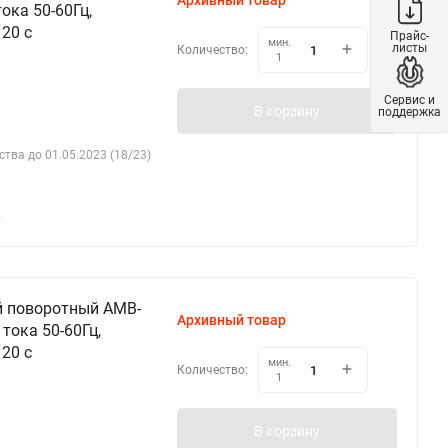
Архивный товар
ока 50-60Гц,
120 c
Прайс-
мин.
листы
Количество:
1
Сервис и
В корзину
поддержка
ства до 01.05.2023 (18/23)
%
й поворотный AMB-
Архивный товар
тока 50-60Гц,
120 c
мин.
Количество:
1
В корзину