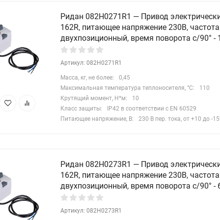
Ридан 082H0271R1 — Привод электрическ
162R, питающее напряжение 230В, частота 
двухпозиционный, время поворота с/90° - 
Артикул: 082H0271R1
Масса, кг, не более:
0,45
Максимальная температура теплоносителя, °C:
110
Крутящий момент, Н*м:
10
Класс защиты:
IP42 в соответствии с EN 60529
Питающее напряжение, В:
230 В пер. тока, от +10 до -1
Ридан 082H0273R1 — Привод электрическ
162R, питающее напряжение 230В, частота 
двухпозиционный, время поворота с/90° - 
Артикул: 082H0273R1