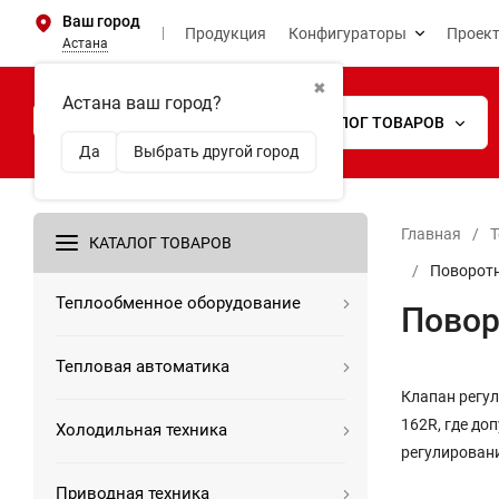
Ваш город
Продукция
Конфигураторы
Проек
Астана
✖
Астана ваш город?
КАТАЛОГ ТОВАРОВ
Да
Выбрать другой город
Главная
/
Т
КАТАЛОГ ТОВАРОВ
/
Поворотн
Теплообменное оборудование
Повор
Тепловая автоматика
Клапан регу
162R, где до
Холодильная техника
регулирован
Приводная техника