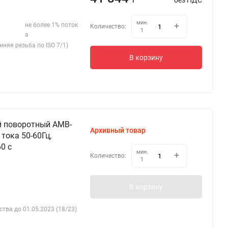
без НДС
мин.
не более 1% поток
Количество:
1
а
нняя резьба по ISO 7/1)
В корзину
й поворотный AMB-
Архивный товар
тока 50-60Гц,
0 c
мин.
Количество:
1
В корзину
ства до 01.05.2023 (18/23)