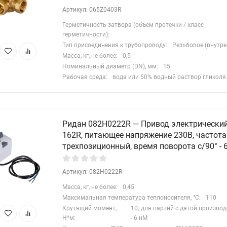
Артикул: 065Z0403R
Герметичность затвора (объем протечки / класс
герметичности):
Тип присоединения к трубопроводу:
Резьбовое (внутре
Масса, кг, не более:
0,5
Номинальный диаметр (DN), мм:
15
Рабочая среда:
вода или 50% водный раствор гликоля
Ридан 082H0222R — Привод электрически
162R, питающее напряжение 230В, частота 
трехпозиционный, время поворота с/90° - 6
Артикул: 082H0222R
Масса, кг, не более:
0,45
Максимальная температура теплоносителя, °C:
110
Крутящий момент,
10; для партий с датой производ
Н*м:
- 6 нМ