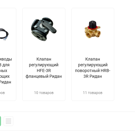
иводы
Клапан
Клапан
В для
регулирующий
регулирующий
ных
HFE-3R
поворотный HRB-
ющих
фланцевый Ридан
3R Ридан
Ридан
ров
10 товаров
11 товаров