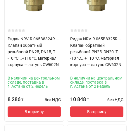
Ридан NRV-R 065B8324R —
Ридан NRV-R 065B8325R —
Клапан обратный
Клапан обратный
резьбовой PN25, DN15, Т
резьбовой PN25, DN20, Т
-10 °C...+110 °C, материал
-10 °C...+110 °C, материал
корпуса — латунь CW602N
корпуса — латунь CW602N
В наличии на центральном
В наличии на центральном
складе, поставка в
складе, поставка в
г. Астана от 2 недель
г. Астана от 2 недель
8 286
10 848
без НДС
без НДС
T
T
В корзину
В корзину