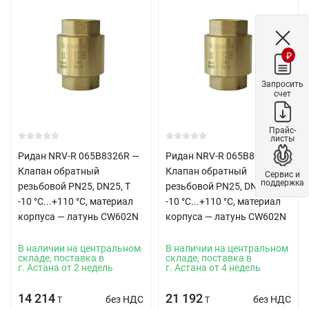
₽
Запросить
счет
Прайс-
листы
Ридан NRV-R 065B8326R —
Ридан NRV-R 065B8327R —
Клапан обратный
Клапан обратный
Сервис и
поддержка
резьбовой PN25, DN25, Т
резьбовой PN25, DN32, Т
-10 °C...+110 °C, материал
-10 °C...+110 °C, материал
корпуса — латунь CW602N
корпуса — латунь CW602N
В наличии на центральном
В наличии на центральном
складе, поставка в
складе, поставка в
г. Астана от 2 недель
г. Астана от 4 недель
14 214
21 192
без НДС
без НДС
T
T