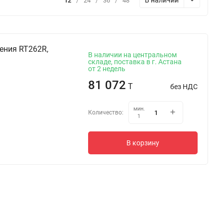
В наличии
12
/
24
/
36
/
48
ения RT262R,
В наличии на центральном
складе, поставка в г. Астана
от 2 недель
81 072
T
без НДС
мин.
Количество:
1
В корзину