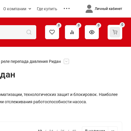
О компании
Где купить
Личный кабинет
0
0
0
0
 реле перепада давления Ридан
идан
оматизации, технологических защит и блокировок. Наиболее
ии отслеживания работоспособности насоса.