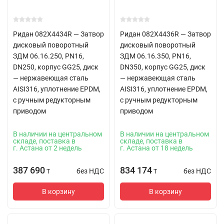
Ридан 082X4434R — Затвор
Ридан 082X4436R — Затвор
дисковый поворотный
дисковый поворотный
ЗДМ 06.16.250, PN16,
ЗДМ 06.16.350, PN16,
DN250, корпус GG25, диск
DN350, корпус GG25, диск
— нержавеющая сталь
— нержавеющая сталь
AISI316, уплотнение EPDM,
AISI316, уплотнение EPDM,
с ручным редукторным
с ручным редукторным
приводом
приводом
В наличии на центральном
В наличии на центральном
складе, поставка в
складе, поставка в
г. Астана от 2 недель
г. Астана от 18 недель
387 690
834 174
без НДС
без НДС
T
T
В корзину
В корзину