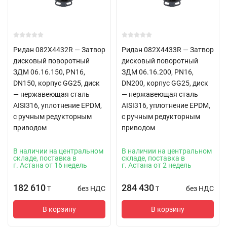
Ридан 082X4432R — Затвор
Ридан 082X4433R — Затвор
дисковый поворотный
дисковый поворотный
ЗДМ 06.16.150, PN16,
ЗДМ 06.16.200, PN16,
DN150, корпус GG25, диск
DN200, корпус GG25, диск
— нержавеющая сталь
— нержавеющая сталь
AISI316, уплотнение EPDM,
AISI316, уплотнение EPDM,
с ручным редукторным
с ручным редукторным
приводом
приводом
В наличии на центральном
В наличии на центральном
складе, поставка в
складе, поставка в
г. Астана от 16 недель
г. Астана от 2 недель
182 610
284 430
без НДС
без НДС
T
T
В корзину
В корзину