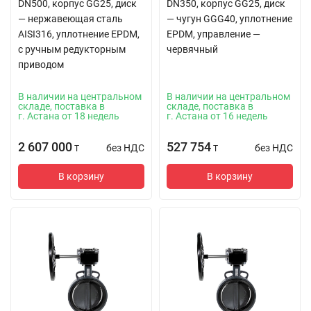
DN500, корпус GG25, диск
DN350, корпус GG25, диск
— нержавеющая сталь
— чугун GGG40, уплотнение
AISI316, уплотнение EPDM,
EPDM, управление —
с ручным редукторным
червячный
приводом
В наличии на центральном
В наличии на центральном
складе, поставка в
складе, поставка в
г. Астана от 18 недель
г. Астана от 16 недель
2 607 000
527 754
без НДС
без НДС
T
T
В корзину
В корзину