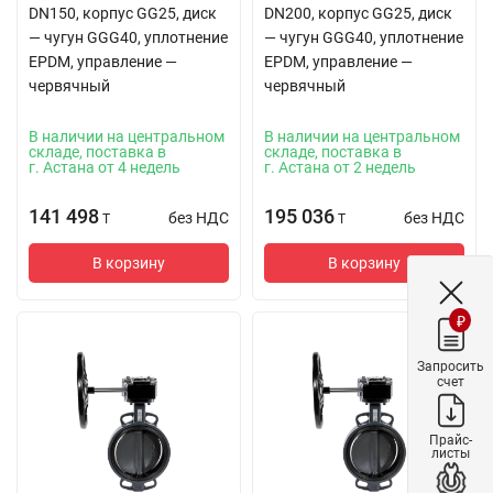
DN150, корпус GG25, диск
DN200, корпус GG25, диск
— чугун GGG40, уплотнение
— чугун GGG40, уплотнение
EPDM, управление —
EPDM, управление —
червячный
червячный
В наличии на центральном
В наличии на центральном
складе, поставка в
складе, поставка в
г. Астана от 4 недель
г. Астана от 2 недель
141 498
195 036
без НДС
без НДС
T
T
В корзину
В корзину
₽
Запросить
счет
Прайс-
листы