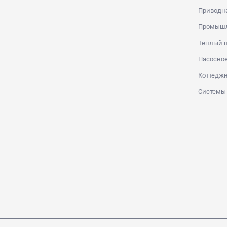
Приводна
Промышл
Теплый п
Насосное
Коттеджн
Системы