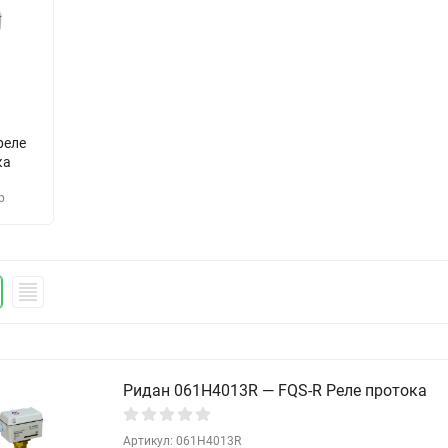
реле
ка
р
Ридан 061H4013R — FQS-R Реле протока
Артикул: 061H4013R