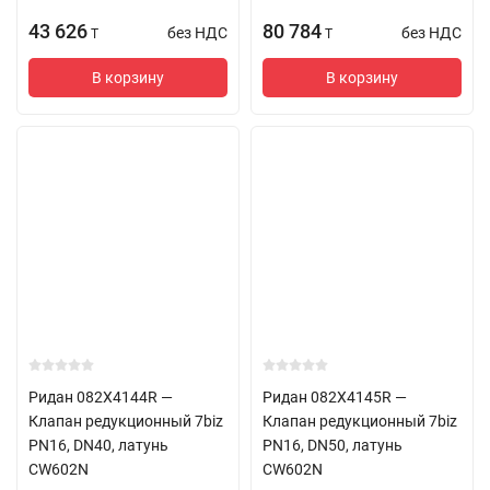
43 626
80 784
без НДС
без НДС
T
T
В корзину
В корзину
Ридан 082X4144R —
Ридан 082X4145R —
Клапан редукционный 7biz
Клапан редукционный 7biz
PN16, DN40, латунь
PN16, DN50, латунь
CW602N
CW602N