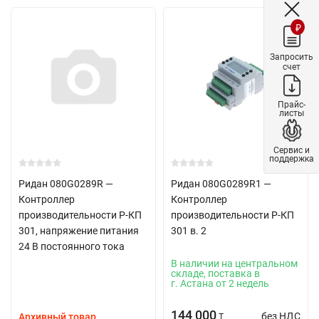
₽
Запросить
счет
Прайс-
листы
Сервис и
поддержка
Ридан 080G0289R —
Ридан 080G0289R1 —
Контроллер
Контроллер
производительности Р-КП
производительности Р-КП
301, напряжение питания
301 в. 2
24 В постоянного тока
В наличии на центральном
складе, поставка в
г. Астана от 2 недель
144 000
без НДС
Архивный товар
T