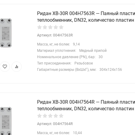
Ридан XB-30R 004H7563R — Паяный пласт
теплообменник, DN32, количество пластин
Артикул: 004H7563R
Масса, кг, не более:
9,14
Материал уплотнения:
Медный припой
Номинальное давление (PN), бар:
30
Тип присоединения:
Резьбовое
Габаритные размеры (ВхШхГ), мм:
304x124x156
Ридан XB-30R 004H7564R — Паяный пласт
теплообменник, DN32, количество пластин
Артикул: 004H7564R
Масса, кг, не более:
10,44