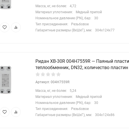
Масса, кг, не более:
4,72
Материал уплотнения:
Медный припой
Номинальное давление (PN), бар:
30
Тип присоединения:
Резьбовое
Габаритные размеры (ВхШхГ), мм:
304x124x77
Ридан XB-30R 004H7559R — Паяный пласт
теплообменник, DN32, количество пластин
Артикул: 004H7559R
Масса, кг, не более:
5,24
Материал уплотнения:
Медный припой
Номинальное давление (PN), бар:
30
Тип присоединения:
Резьбовое
Габаритные размеры (ВхШхГ), мм:
304x124x86