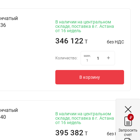
инчатый
В наличии на центральном
 36
складе, поставка в г. Астана
от 16 недель
346 122
T
без НДС
мин.
Количество:
1
В корзину
инчатый
В наличии на центральном
 40
₽
складе, поставка в г. Астана
от 16 недель
Запросить
395 382
T
без НДС
счет