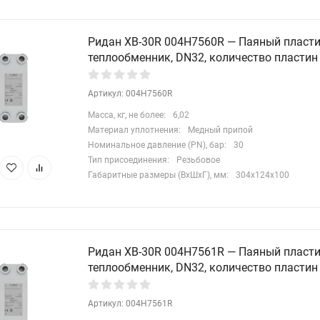
Ридан XB-30R 004H7560R — Паяный пласт
теплообменник, DN32, количество пластин
Артикул: 004H7560R
Масса, кг, не более:
6,02
Материал уплотнения:
Медный припой
Номинальное давление (PN), бар:
30
Тип присоединения:
Резьбовое
Габаритные размеры (ВхШхГ), мм:
304x124x100
Ридан XB-30R 004H7561R — Паяный пласт
теплообменник, DN32, количество пластин
Артикул: 004H7561R