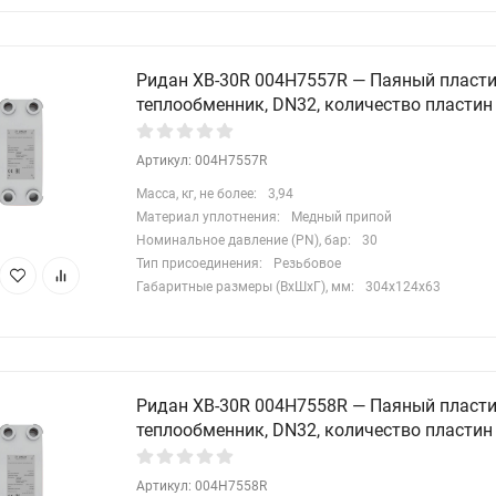
Ридан XB-30R 004H7557R — Паяный пласт
теплообменник, DN32, количество пластин
Артикул: 004H7557R
Масса, кг, не более:
3,94
Материал уплотнения:
Медный припой
Номинальное давление (PN), бар:
30
Тип присоединения:
Резьбовое
Габаритные размеры (ВхШхГ), мм:
304x124x63
Ридан XB-30R 004H7558R — Паяный пласт
теплообменник, DN32, количество пластин
Артикул: 004H7558R