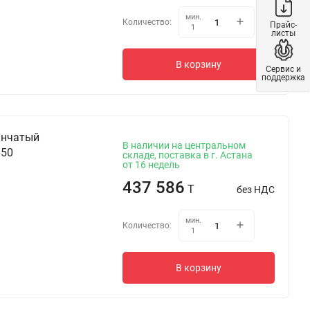
мин.
Количество:
Прайс-
1
листы
В корзину
Сервис и
поддержка
инчатый
В наличии на центральном
 50
складе, поставка в г. Астана
от 16 недель
437 586
T
без НДС
мин.
Количество:
1
В корзину