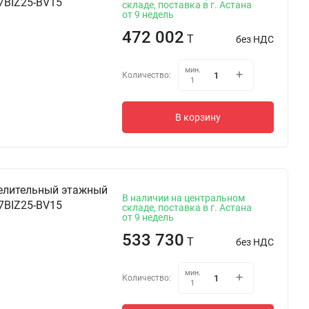
7BIZ25-BV15
складе, поставка в г. Астана
от 9 недель
472 002
T
без НДС
мин.
Количество:
1
В корзину
елительный этажный
В наличии на центральном
7BIZ25-BV15
складе, поставка в г. Астана
от 9 недель
533 730
T
без НДС
мин.
Количество:
1