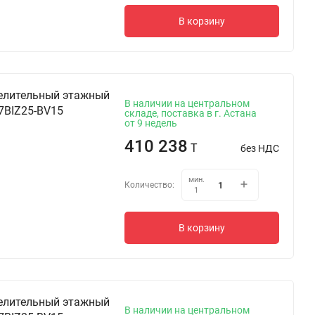
В корзину
елительный этажный
В наличии на центральном
7BIZ25-BV15
складе, поставка в г. Астана
от 9 недель
410 238
T
без НДС
мин.
Количество:
1
В корзину
елительный этажный
В наличии на центральном