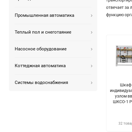
транспортиро
отвечает за 
функцию орг
Промышленная автоматика
Теплый пол и снеготаяние
Насосное оборудование
Коттеджная автоматика
Системы водоснабжения
Шкаф 
индивидуа
узлом в
ШКСО-1 Р
32 това