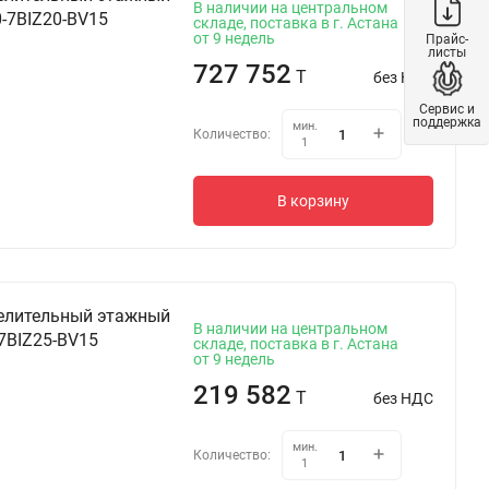
В наличии на центральном
-7BIZ20-BV15
складе, поставка в г. Астана
от 9 недель
Прайс-
листы
727 752
T
без НДС
Сервис и
поддержка
мин.
Количество:
1
В корзину
елительный этажный
В наличии на центральном
7BIZ25-BV15
складе, поставка в г. Астана
от 9 недель
219 582
T
без НДС
мин.
Количество:
1