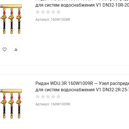
для систем водоснабжения V1 DN32-10R-20
Артикул: 160W1008R
Ридан WDU.3R 160W1009R — Узел распред
для систем водоснабжения V1 DN32-2R-25-
Артикул: 160W1009R