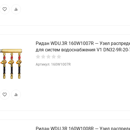
Ридан WDU.3R 160W1007R — Узел распред
для систем водоснабжения V1 DN32-9R-20-
Артикул: 160W1007R
Ридан WDU.3R 160W1008R — Узел распред