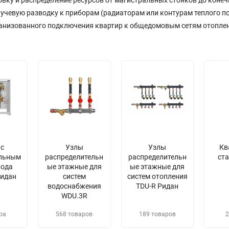
вку и распределение ресурсов от магистральных стояков до конеч
лучевую разводку к приборам (радиаторам или контурам теплого по
анизованного подключения квартир к общедомовым сетям отоплен
с
Узлы
Узлы
Кв
льным
распределительн
распределительн
ст
вода
ые этажные для
ые этажные для
идан
систем
систем отопления
водоснабжения
TDU-R Ридан
WDU.3R
ра
568 товаров
189 товаров
2