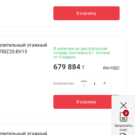
В корзину
елительный этажный
В наличии на центральном
7BIZ20-BV15
складе, поставка в г. Астана
от 9 недель
679 884
T
без НДС
мин.
Количество:
1
В корзину
₽
Запросить
счет
елительный этажный